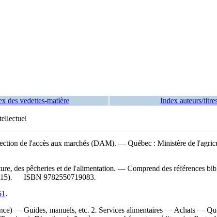
ex des vedettes-matière
Index auteurs/titre
ellectuel
irection de l'accès aux marchés (DAM). — Québec : Ministère de l'agricul
ure, des pêcheries et de l'alimentation. — Comprend des références bib
 2015). —
ISBN
9782550719083
.
61
.
ince) — Guides, manuels, etc. 2. Services alimentaires — Achats — Q