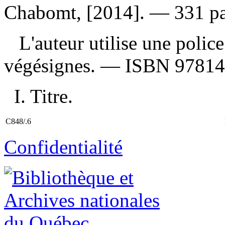
Chabomt, [2014]. — 331 pa
L'auteur utilise une police
végésignes. —
ISBN
97814
I. Titre.
C848/.6
Confidentialité