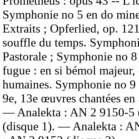
Prometheus : opus 43 -- L'id
Symphonie no 5 en do mineu
Extraits ; Opferlied, op. 12
souffle du temps. Symphonie
Pastorale ; Symphonie no 8 
fugue : en si bémol majeur,
humaines. Symphonie no 9 
9e, 13e œuvres chantées en
—
Analekta :
AN 2 9150-5 
(disque 1). —
Analekta :
AN