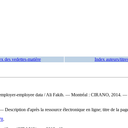
ex des vedettes-matière
Index auteurs/titre
 employer-employee data
/ Ali Fakih. — Montréal : CIRANO, 2014. — 1 r
escription d'après la ressource électronique en ligne; titre de la page d
78
.