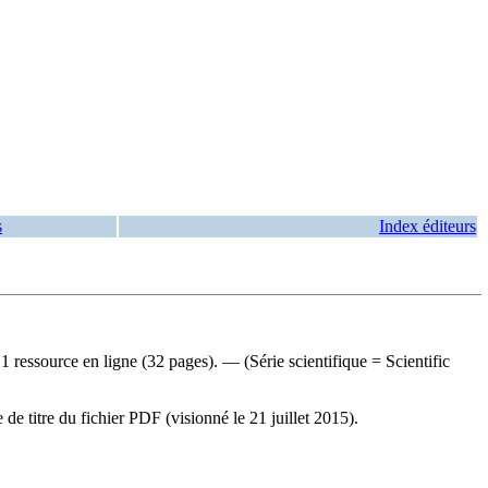
s
Index éditeurs
essource en ligne (32 pages). — (Série scientifique = Scientific
e titre du fichier PDF (visionné le 21 juillet 2015).