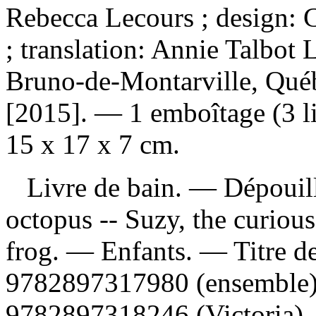
Rebecca Lecours ; design: 
; translation: Annie Talbot
Bruno-de-Montarville, Québ
[2015]. — 1 emboîtage (3 liv
15 x 17 x 7 cm.
Livre de bain. —
Dépouil
octopus -- Suzy, the curious
frog. — Enfants. — Titre d
9782897317980 (ensemble
9782897318246 (Victoria)