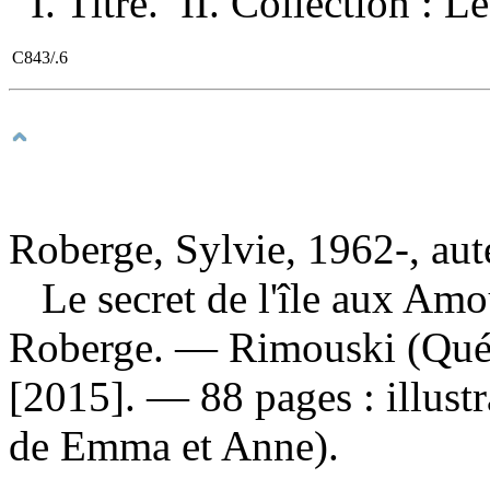
I. Titre. II. Collection :
C843/.6
Roberge, Sylvie, 1962-, aut
Le secret de l'île aux Am
Roberge. — Rimouski (Québ
[2015]. — 88 pages : illust
de Emma et Anne).