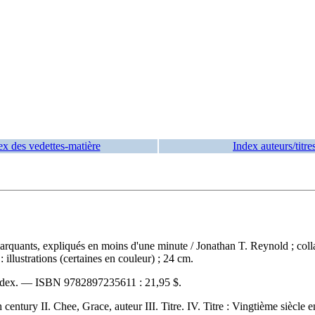
ex des vedettes-matière
Index auteurs/titre
 marquants, expliqués en moins d'une minute
/ Jonathan T. Reynold ; coll
llustrations (certaines en couleur) ; 24 cm.
index. —
ISBN
9782897235611 :
21,95 $
.
entury II. Chee, Grace, auteur III. Titre. IV. Titre : Vingtième siècle 