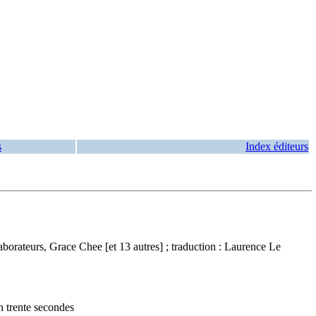
s
Index éditeurs
aborateurs, Grace Chee [et 13 autres] ; traduction : Laurence Le
en trente secondes