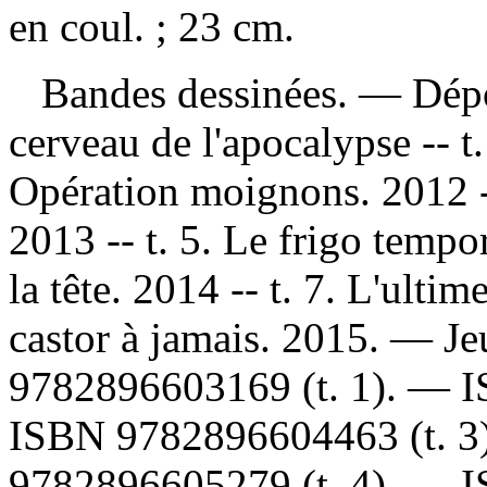
en coul. ; 23 cm.
Bandes dessinées. —
Dépo
cerveau de l'apocalypse -- t.
Opération moignons. 2012 --
2013 -- t. 5. Le frigo tempo
la tête. 2014 -- t. 7. L'ulti
castor à jamais. 2015. — J
9782896603169 (t. 1)
. —
ISBN
9782896604463 (t. 3
9782896605279 (t. 4)
. —