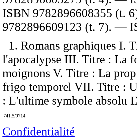
ISBN
9782896608355 (t. 6
9782896609123 (t. 7)
. —
1. Romans graphiques I. Tit
l'apocalypse III. Titre : La 
moignons V. Titre : La proph
frigo temporel VII. Titre : 
: L'ultime symbole absolu IX
741.5/9714
Confidentialité