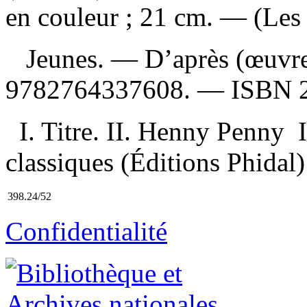
en couleur ; 21 cm. — (Les p
Jeunes. —
D’après (œuvr
9782764337608
. —
ISBN
I. Titre. II. Henny Penny I
classiques (Éditions Phidal)
398.24/52
Confidentialité