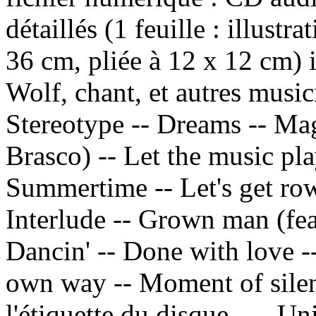
détaillés (1 feuille : illustr
36 cm, pliée à 12 x 12 cm) 
Wolf, chant, et autres musi
Stereotype -- Dreams -- Ma
Brasco) -- Let the music play
Summertime -- Let's get ro
Interlude -- Grown man (feat
Dancin' -- Done with love -
own way -- Moment of silen
l'étiquette du disque. —
Uni