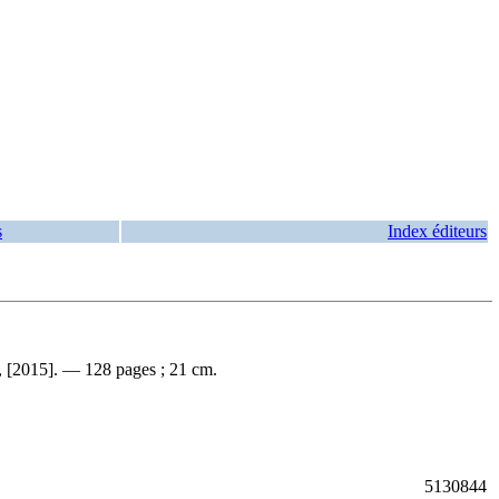
s
Index éditeurs
, [2015]. — 128 pages ; 21 cm.
5130844