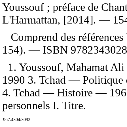
Youssouf ; préface de Chan
L'Harmattan, [2014]. — 154
Comprend des références b
154). —
ISBN
978234302
1. Youssouf, Mahamat Ali
1990 3. Tchad — Politique
4. Tchad — Histoire — 1965
personnels I. Titre.
967.4304/3092