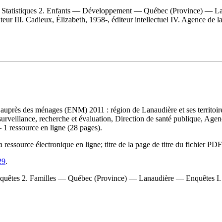
— Statistiques 2. Enfants — Développement — Québec (Province) — La
eur III. Cadieux, Élizabeth, 1958-, éditeur intellectuel IV. Agence de l
le auprès des ménages (ENM) 2011 : région de Lanaudière et ses territoi
urveillance, recherche et évaluation, Direction de santé publique, Agenc
 1 ressource en ligne (28 pages).
ssource électronique en ligne; titre de la page de titre du fichier PDF
29
.
tes 2. Familles — Québec (Province) — Lanaudière — Enquêtes I. Bell