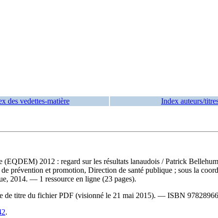
ex des vedettes-matière
Index auteurs/titre
le (EQDEM) 2012 : regard sur les résultats lanaudois
/ Patrick Bellehu
e de prévention et promotion, Direction de santé publique ; sous la coo
que, 2014. — 1 ressource en ligne (23 pages).
ge de titre du fichier PDF (visionné le 21 mai 2015). —
ISBN
9782896
42
.