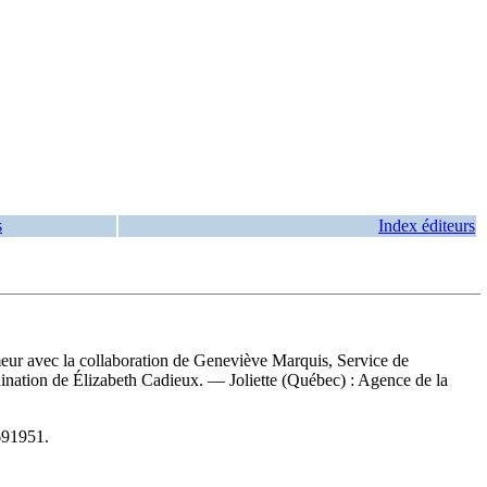
s
Index éditeurs
meur avec la collaboration de Geneviève Marquis, Service de
rdination de Élizabeth Cadieux. — Joliette (Québec) : Agence de la
691951
.