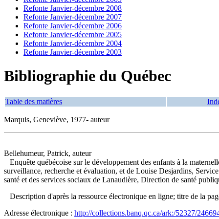
Refonte Janvier-décembre 2008
Refonte Janvier-décembre 2007
Refonte Janvier-décembre 2006
Refonte Janvier-décembre 2005
Refonte Janvier-décembre 2004
Refonte Janvier-décembre 2003
Bibliographie du Québec
Table des matières
Ind
Marquis, Geneviève, 1977- auteur
Bellehumeur, Patrick, auteur
Enquête québécoise sur le développement des enfants à la maternel
surveillance, recherche et évaluation, et de Louise Desjardins, Servic
santé et des services sociaux de Lanaudière, Direction de santé publi
Description d'après la ressource électronique en ligne; titre de la pa
Adresse électronique :
http://collections.banq.qc.ca/ark:/52327/24669