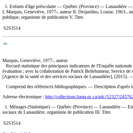
1. Enfants d'âge préscolaire — Québec (Province) — Lanaudière 
I. Marquis, Geneviève, 1977-, auteur II. Desjardins, Louise, 1963-, aut
publique, organisme de publication V. Titre.
S2S3514
Marquis, Geneviève, 1977-, auteur
Recueil statistique des principaux indicateurs de l'Enquête nationa
évaluation ; avec la collaboration de Patrick Bellehumeur, Service de s
[Agence de la santé et des services sociaux de Lanaudière], [2015]. —
Comprend des références bibliographiques. — Description d'après la re
Adresse électronique :
http://collections.banq.qc.ca/ark:/52327/24576
1. Ménages (Statistique) — Québec (Province) — Lanaudière — Enquê
sociaux de Lanaudière, organisme de publication III. Titre.
S2S3514