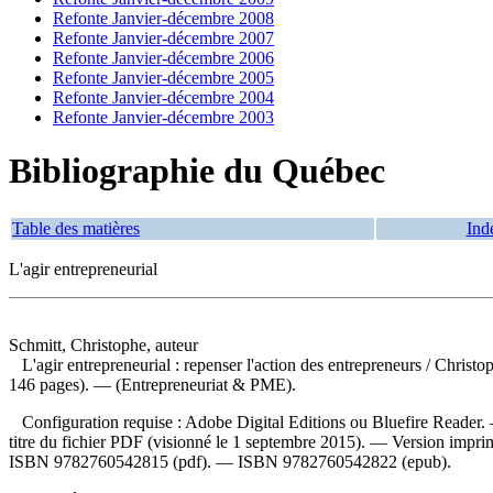
Refonte Janvier-décembre 2008
Refonte Janvier-décembre 2007
Refonte Janvier-décembre 2006
Refonte Janvier-décembre 2005
Refonte Janvier-décembre 2004
Refonte Janvier-décembre 2003
Bibliographie du Québec
Table des matières
Ind
L'agir entrepreneurial
Schmitt, Christophe, auteur
L'agir entrepreneurial : repenser l'action des entrepreneurs
/ Christo
146 pages). — (Entrepreneuriat & PME).
Configuration requise : Adobe Digital Editions ou Bluefire Reader. —
titre du fichier PDF (visionné le 1 septembre 2015). —
Version impri
ISBN
9782760542815 (pdf)
. —
ISBN
9782760542822 (epub)
.