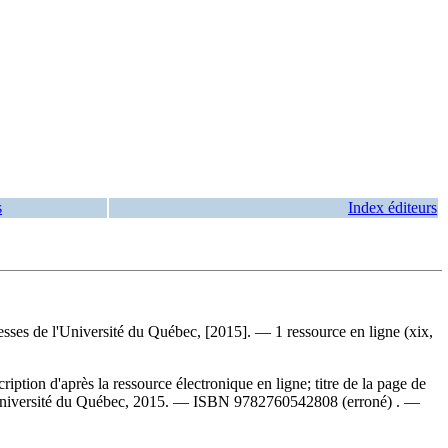
s
Index éditeurs
sses de l'Université du Québec, [2015]. — 1 ressource en ligne (xix,
ion d'après la ressource électronique en ligne; titre de la page de
'Université du Québec, 2015. —
ISBN
9782760542808
(erroné) . —