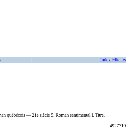
s
Index éditeurs
n québécois — 21e siècle 5. Roman sentimental I. Titre.
4927719