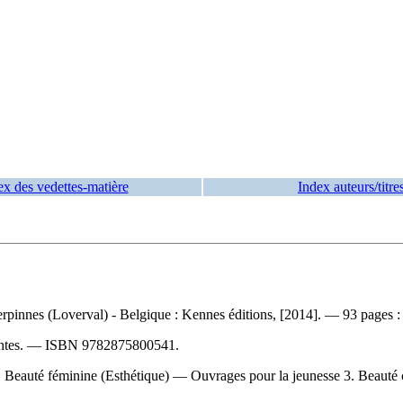
ex des vedettes-matière
Index auteurs/titre
pinnes (Loverval) - Belgique : Kennes éditions, [2014]. — 93 pages : i
entes. —
ISBN
9782875800541
.
Beauté féminine (Esthétique) — Ouvrages pour la jeunesse 3. Beauté c