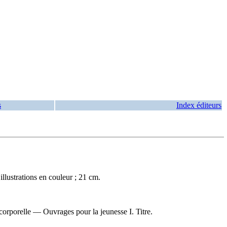
s
Index éditeurs
llustrations en couleur ; 21 cm.
orporelle — Ouvrages pour la jeunesse I. Titre.