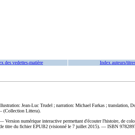
ex des vedettes-matière
Index auteurs/titre
 illustration: Jean-Luc Trudel ; narration: Michael Farkas ; translation
— (Collection Littera).
ersion numérique interactive permettant d'écouter l'histoire, de colorie
e de titre du fichier EPUB2 (visionné le 7 juillet 2015). —
ISBN
978289