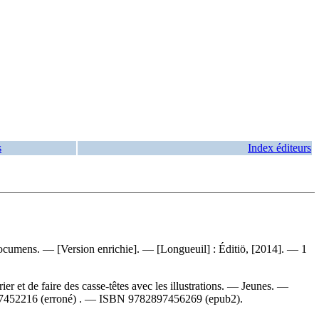
s
Index éditeurs
, Documens. — [Version enrichie]. — [Longueuil] : Éditiö, [2014]. — 1
r et de faire des casse-têtes avec les illustrations. — Jeunes. —
7452216
(erroné) . —
ISBN
9782897456269 (epub2)
.