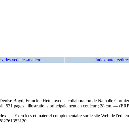
ex des vedettes-matière
Index auteurs/titre
nise Boyd, Francine Hétu, avec la collaboration de Nathalie Cormier 
i, 531 pages : illustrations principalement en couleur ; 28 cm. — (ER
ex. — Exercices et matériel complémentaire sur le site Web de l'édite
782761353120
.