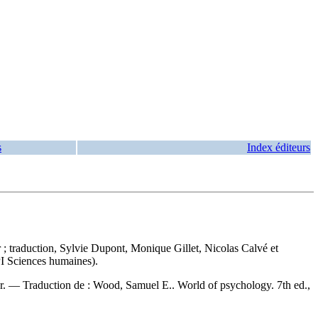
s
Index éditeurs
; traduction, Sylvie Dupont, Monique Gillet, Nicolas Calvé et
PI Sciences humaines).
ur. —
Traduction de :
Wood, Samuel E.. World of psychology. 7th ed.,