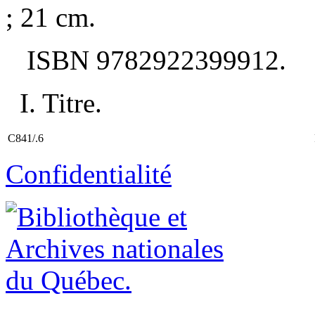
; 21 cm.
ISBN
9782922399912
.
I. Titre.
C841/.6
Confidentialité