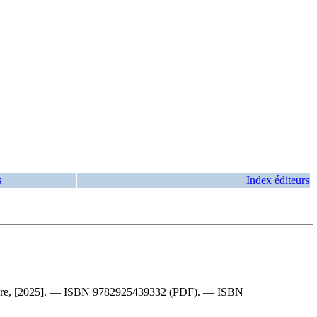
s
Index éditeurs
ère, [2025]. —
ISBN
9782925439332
(PDF). —
ISBN