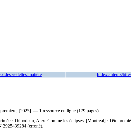
ex des vedettes-matière
Index auteurs/titre
première, [2025]. — 1 ressource en ligne (179 pages).
primée :
Thibodeau, Alex. Comme les éclipses. [Montréal] : Tête premi
N
2925439284
(erroné).