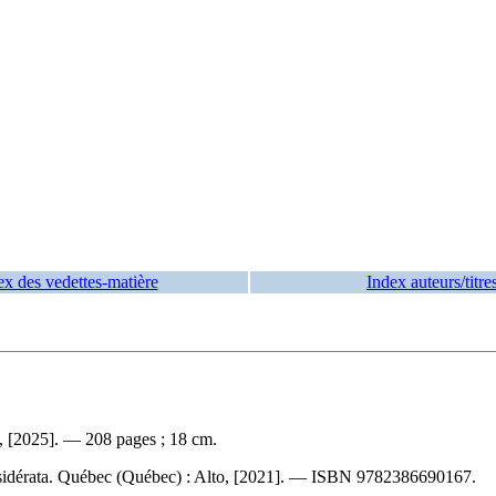
ex des vedettes-matière
Index auteurs/titre
, [2025]. — 208 pages ; 18 cm.
sidérata. Québec (Québec) : Alto, [2021]. —
ISBN
9782386690167
.