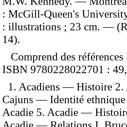
M.W. Kennedy. — Montréal 
: McGill-Queen's Universit
: illustrations ; 23 cm. — (
14).
Comprend des références b
ISBN
9780228022701 :
49
1. Acadiens — Histoire 2.
Cajuns — Identité ethnique
Acadie 5. Acadie — Histoire
Acadie — Relations I. Bruce,