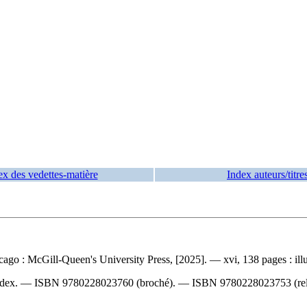
ex des vedettes-matière
Index auteurs/titre
ago : McGill-Queen's University Press, [2025]. — xvi, 138 pages : illus
index. —
ISBN
9780228023760
(broché). —
ISBN
9780228023753
(rel