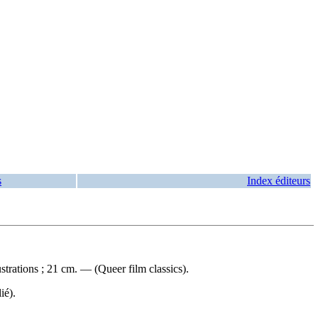
s
Index éditeurs
trations ; 21 cm. — (Queer film classics).
ié).