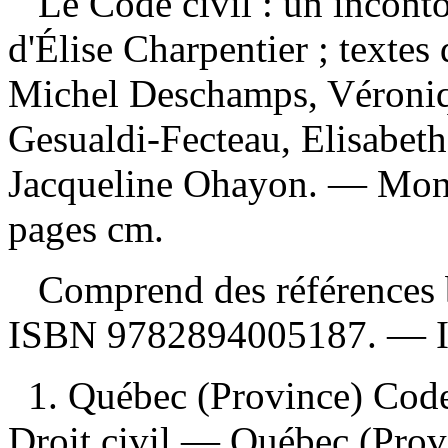
Le Code civil : un incon
d'Élise Charpentier ; textes
Michel Deschamps, Véroniq
Gesualdi-Fecteau, Elisabeth
Jacqueline Ohayon. — Mont
pages cm.
Comprend des références b
ISBN
9782894005187
. —
1. Québec (Province) Cod
Droit civil — Québec (Prov