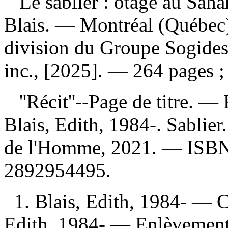
Le sablier : otage au Sah
Blais. — Montréal (Québec)
division du Groupe Sogides 
inc., [2025]. — 264 pages ;
''Récit''--Page de titre. —
Blais, Edith, 1984-. Sablie
de l'Homme, 2021. —
ISB
2892954495
.
1. Blais, Edith, 1984- — C
Edith, 1984- — Enlèvement