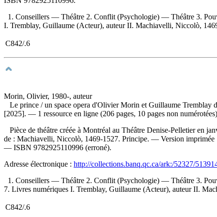
ISBN
9782925110996
.
1. Conseillers — Théâtre 2. Conflit (Psychologie) — Théâtre 3. Pou
I. Tremblay, Guillaume (Acteur), auteur II. Machiavelli, Niccolò, 1469-
C842/.6
Morin, Olivier, 1980-, auteur
Le prince
/ un space opera d'Olivier Morin et Guillaume Tremblay d'
[2025]. — 1 ressource en ligne (206 pages, 10 pages non numérotées) :
Pièce de théâtre créée à Montréal au Théâtre Denise-Pelletier en jan
de :
Machiavelli, Niccolò, 1469-1527. Principe. —
Version imprimée
—
ISBN
9782925110996
(erroné).
Adresse électronique :
http://collections.banq.qc.ca/ark:/52327/51391
1. Conseillers — Théâtre 2. Conflit (Psychologie) — Théâtre 3. Pou
7. Livres numériques I. Tremblay, Guillaume (Acteur), auteur II. Machi
C842/.6