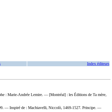
s
Index éditeurs
aphe : Marie-Andrée Lemire. — [Montréal] : les Éditions de Ta mère,
209. —
Inspiré de :
Machiavelli, Niccolò, 1469-1527. Principe. —