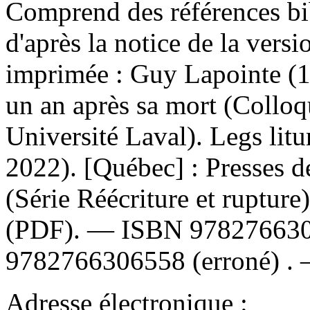
Comprend des références bi
d'après la notice de la ver
imprimée :
Guy Lapointe (19
un an après sa mort (Colloq
Université Laval). Legs lit
2022). [Québec] : Presses d
(Série Réécriture et ruptur
(PDF). —
ISBN
97827663
9782766306558
(erroné) .
Adresse électronique :