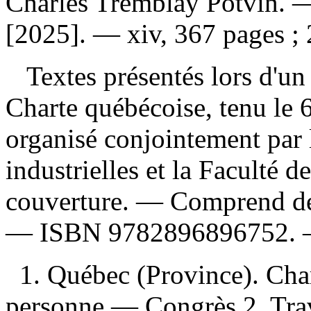
Charles Tremblay Potvin. —
[2025]. — xiv, 367 pages ;
Textes présentés lors d'un 
Charte québécoise, tenu le 6
organisé conjointement par 
industrielles et la Faculté d
couverture. — Comprend des
—
ISBN
9782896896752
.
1. Québec (Province). Chart
personne — Congrès 2. Tr