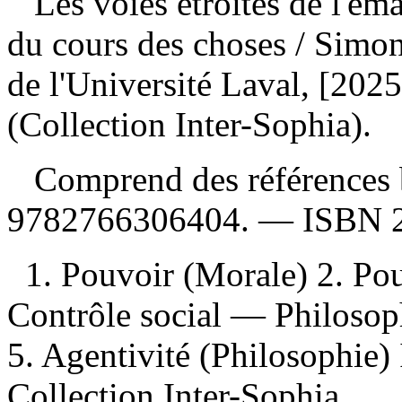
Les voies étroites de l'ém
du cours des choses
/ Simo
de l'Université Laval, [202
(Collection Inter-Sophia).
Comprend des références 
9782766306404
. —
ISBN
1. Pouvoir (Morale) 2. Pou
Contrôle social — Philosop
5. Agentivité (Philosophie) I
Collection Inter-Sophia.