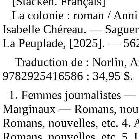
[Stacken. Français]
La colonie : roman
/ Anni
Isabelle Chéreau. — Saguen
La Peuplade, [2025]. — 562
Traduction de :
Norlin, 
9782925416586 :
34,95 $
.
1. Femmes journalistes — 
Marginaux — Romans, nouv
Romans, nouvelles, etc. 4. 
Romans, nouvelles, etc. 5.