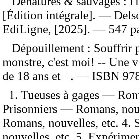
Dénaturés & sauvages : l'
[Édition intégrale]. — Del
EdiLigne, [2025]. — 547 pag
Dépouillement :
Souffrir 
monstre, c'est moi! -- Une 
de 18 ans et +. —
ISBN
97
1. Tueuses à gages — Roma
Prisonniers — Romans, nouv
Romans, nouvelles, etc. 4.
nouvelles, etc. 5. Expérim