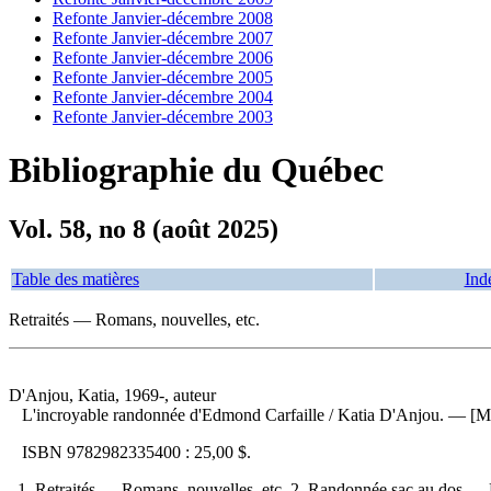
Refonte Janvier-décembre 2008
Refonte Janvier-décembre 2007
Refonte Janvier-décembre 2006
Refonte Janvier-décembre 2005
Refonte Janvier-décembre 2004
Refonte Janvier-décembre 2003
Bibliographie du Québec
Vol. 58, no 8 (août 2025)
Table des matières
Ind
Retraités — Romans, nouvelles, etc.
D'Anjou, Katia, 1969-, auteur
L'incroyable randonnée d'Edmond Carfaille
/ Katia D'Anjou. — [Mo
ISBN
9782982335400 :
25,00 $
.
1. Retraités — Romans, nouvelles, etc. 2. Randonnée sac au dos — 