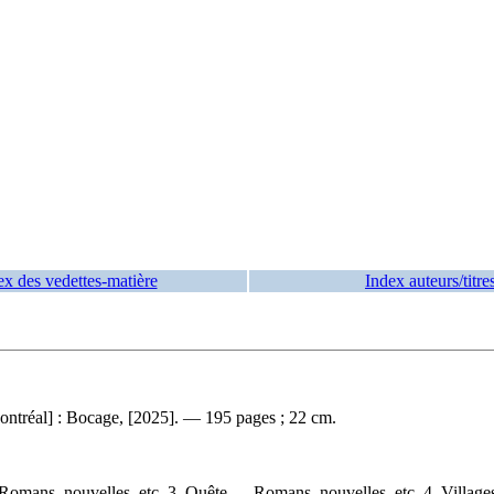
ex des vedettes-matière
Index auteurs/titre
ntréal] : Bocage, [2025]. — 195 pages ; 22 cm.
Romans, nouvelles, etc. 3. Quête — Romans, nouvelles, etc. 4. Villa