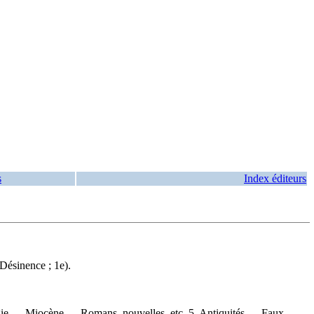
s
Index éditeurs
Désinence ; 1e).
ologie — Miocène — Romans, nouvelles, etc. 5. Antiquités — Faux —