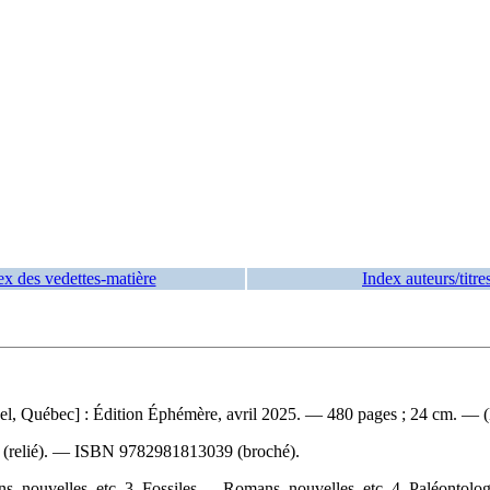
ex des vedettes-matière
Index auteurs/titre
el, Québec] : Édition Éphémère, avril 2025. — 480 pages ; 24 cm. — (
(relié). —
ISBN
9782981813039
(broché).
s, nouvelles, etc. 3. Fossiles — Romans, nouvelles, etc. 4. Paléont