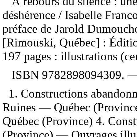
À rebours du silence : une
déshérence
/ Isabelle Franc
préface de Jarold Dumouch
[Rimouski, Québec] : Éditi
197 pages : illustrations (ce
ISBN
9782898094309
. 
1. Constructions abandon
Ruines — Québec (Province
Québec (Province) 4. Cons
(Province) — Ouvrages illu