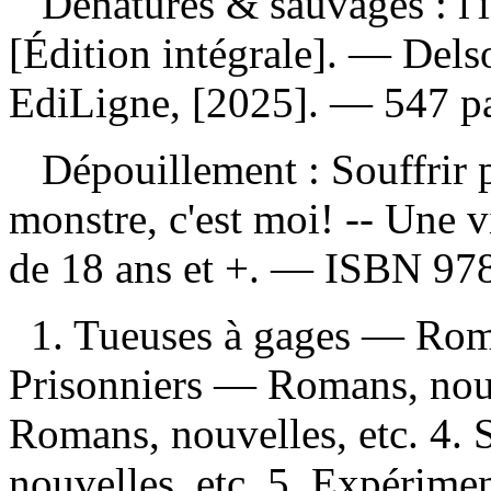
Dénaturés & sauvages : l'
[Édition intégrale]. — Del
EdiLigne, [2025]. — 547 pag
Dépouillement :
Souffrir 
monstre, c'est moi! -- Une 
de 18 ans et +. —
ISBN
97
1. Tueuses à gages — Roma
Prisonniers — Romans, nouv
Romans, nouvelles, etc. 4.
nouvelles, etc. 5. Expérim