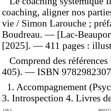
Le coaching systémique Int
coaching, aligner nos partie
vie
/ Simon Larouche ; préf
Boudreau. — [Lac-Beauport
[2025]. — 411 pages : illust
Comprend des références b
405). —
ISBN
9782982307
1. Accompagnement (Psycho
3. Introspection 4. Livres de
158.3
BF637.