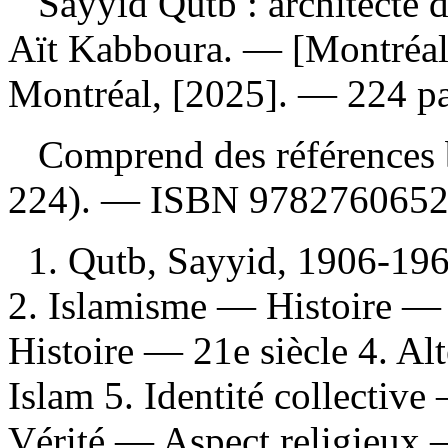
Sayyid Qutb : architecte d
Aït Kabboura. — [Montréal] 
Montréal, [2025]. — 224 p
Comprend des références b
224). —
ISBN
978276065
1. Qutb, Sayyid, 1906-196
2. Islamisme — Histoire — 
Histoire — 21e siècle 4. Al
Islam 5. Identité collectiv
Vérité — Aspect religieux — 