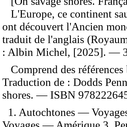
[On savage shores. França
L'Europe, ce continent s
ont découvert l'Ancien mo
traduit de l'anglais (Royau
: Albin Michel, [2025]. — 36
Comprend des références b
Traduction de :
Dodds Penno
shores. —
ISBN
97822264
1. Autochtones — Voyage
Voyages — Amérique 3. Peu