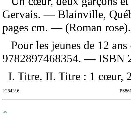
Un cœur, deux garçons et 
Gervais. — Blainville, Qué
pages cm. — (Roman rose).
Pour les jeunes de 12 ans
9782897468354
. —
ISBN
I. Titre. II. Titre : 1 cœur,
jC843/.6
PS86