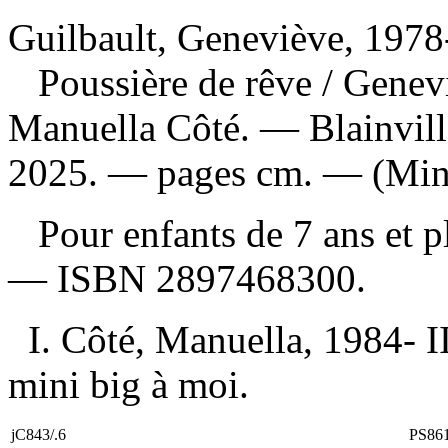
Guilbault, Geneviève, 1978-
Poussière de rêve
/ Genevi
Manuella Côté. — Blainvill
2025. — pages cm. — (Mini
Pour enfants de 7 ans et 
—
ISBN
2897468300
.
I. Côté, Manuella, 1984- II
mini big à moi.
jC843/.6
PS86