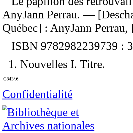
Le papillon des retrouvail
AnyJann Perrau. — [Deschai
Québec] : AnyJann Perrau, 
ISBN
9782982239739 :
3
1. Nouvelles I. Titre.
C843/.6
Confidentialité