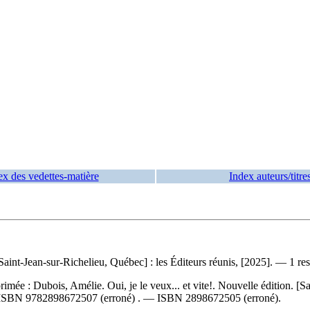
ex des vedettes-matière
Index auteurs/titre
int-Jean-sur-Richelieu, Québec] : les Éditeurs réunis, [2025]. — 1 res
primée :
Dubois, Amélie. Oui, je le veux... et vite!. Nouvelle édition. [
ISBN
9782898672507
(erroné) . —
ISBN
2898672505
(erroné).