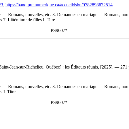
23
,
https://banq.pretnumerique.ca/accueil/isbn/9782898672514
.
ne — Romans, nouvelles, etc. 3. Demandes en mariage — Romans, nouve
 Littérature de filles I. Titre.
PS9607*
int-Jean-sur-Richelieu, Québec] : les Éditeurs réunis, [2025]. — 271 
ne — Romans, nouvelles, etc. 3. Demandes en mariage — Romans, nouve
 I. Titre.
PS9607*