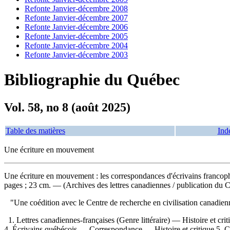
Refonte Janvier-décembre 2008
Refonte Janvier-décembre 2007
Refonte Janvier-décembre 2006
Refonte Janvier-décembre 2005
Refonte Janvier-décembre 2004
Refonte Janvier-décembre 2003
Bibliographie du Québec
Vol. 58, no 8 (août 2025)
Table des matières
Ind
Une écriture en mouvement
Une écriture en mouvement : les correspondances d'écrivains franc
pages ; 23 cm. — (Archives des lettres canadiennes / publication du Ce
"Une coédition avec le Centre de recherche en civilisation canadie
1. Lettres canadiennes-françaises (Genre littéraire) — Histoire et cr
4. Écrivains québécois — Correspondance — Histoire et critique 5. Corre