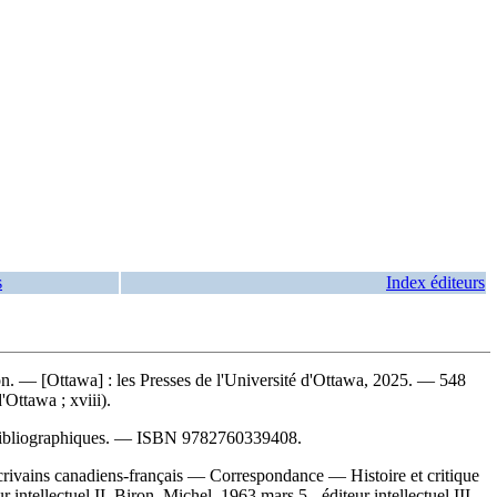
s
Index éditeurs
ron. — [Ottawa] : les Presses de l'Université d'Ottawa, 2025. — 548
'Ottawa ; xviii).
bibliographiques. —
ISBN
9782760339408
.
. Écrivains canadiens-français — Correspondance — Histoire et critique
ntellectuel II. Biron, Michel, 1963 mars 5-, éditeur intellectuel III.