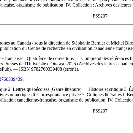
ançaise, organisme de publication IV. Collection : Archives des lettres 
PS9207
ophones au Canada
/ sous la direction de Stéphanie Bernier et Michel Bi
publication du Centre de recherche en civilisation canadienne-française d
ne-française"--Quatrième de couverture. — Comprend des références bib
s Presses de l'Université d'Ottawa, 2025 (Archives des lettres canadien
ePub). —
ISBN
9782760339408
(erroné).
782760339439
.
itique 2. Lettres québécoises (Genre littéraire) — Histoire et critique 3
es numériques 6. Correspondance privée 7. Critiques littéraires I. Berni
ivilisation canadienne-française, organisme de publication IV. Collection 
PS9207