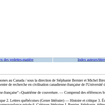
ex des vedettes-matière
Index auteurs/titre
ophones au Canada
/ sous la direction de Stéphanie Bernier et Michel Bi
ntre de recherche en civilisation canadienne-française de l'Université d
nne-française"--Quatrième de couverture. — Comprend des références 
itique 2. Lettres québécoises (Genre littéraire) — Histoire et critique 3
spondance privée 6. Critiques littéraires I. Bernier, Stéphanie, éditeur i