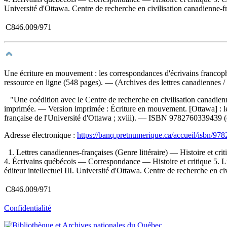
Université d'Ottawa. Centre de recherche en civilisation canadienne-fr
C846.009/971
Une écriture en mouvement : les correspondances d'écrivains franc
ressource en ligne (548 pages). — (Archives des lettres canadiennes / 
"Une coédition avec le Centre de recherche en civilisation canadien
imprimée. —
Version imprimée :
Écriture en mouvement. [Ottawa] : le
française de l'Université d'Ottawa ; xviii). —
ISBN
9782760339439
(
Adresse électronique :
https://banq.pretnumerique.ca/accueil/isbn/9
1. Lettres canadiennes-françaises (Genre littéraire) — Histoire et cr
4. Écrivains québécois — Correspondance — Histoire et critique 5. Livr
éditeur intellectuel III. Université d'Ottawa. Centre de recherche en c
C846.009/971
Confidentialité