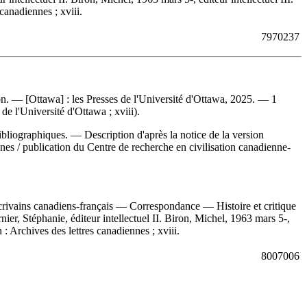
canadiennes ; xviii.
7970237
ron. — [Ottawa] : les Presses de l'Université d'Ottawa, 2025. — 1
e l'Université d'Ottawa ; xviii).
liographiques. — Description d'après la notice de la version
nes / publication du Centre de recherche en civilisation canadienne-
. Écrivains canadiens-français — Correspondance — Histoire et critique
er, Stéphanie, éditeur intellectuel II. Biron, Michel, 1963 mars 5-,
: Archives des lettres canadiennes ; xviii.
8007006