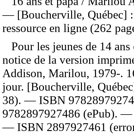
16 ans et papa
/ Marilou 
— [Boucherville, Québec] 
ressource en ligne (262 pag
Pour les jeunes de 14 ans e
notice de la version impri
Addison, Marilou, 1979-. 16
jour. [Boucherville, Québe
38). —
ISBN
9782897927
9782897927486
(ePub). 
—
ISBN
2897927461
(erro