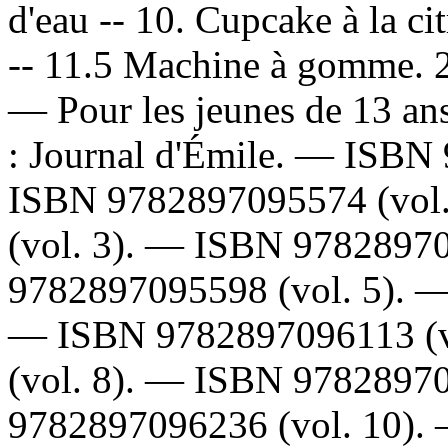
d'eau -- 10. Cupcake à la ci
-- 11.5 Machine à gomme. 2
— Pour les jeunes de 13 an
:
Journal d'Émile. —
ISBN
ISBN
9782897095574
(vol
(vol. 3). —
ISBN
9782897
9782897095598
(vol. 5). 
—
ISBN
9782897096113
(
(vol. 8). —
ISBN
9782897
9782897096236
(vol. 10).