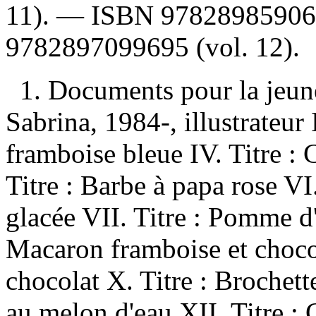
11). —
ISBN
97828985906
9782897099695
(vol. 12).
1. Documents pour la jeun
Sabrina, 1984-, illustrateur I
framboise bleue IV. Titre :
Titre : Barbe à papa rose VI
glacée VII. Titre : Pomme d'
Macaron framboise et chocol
chocolat X. Titre : Brochett
au melon d'eau XII. Titre : C