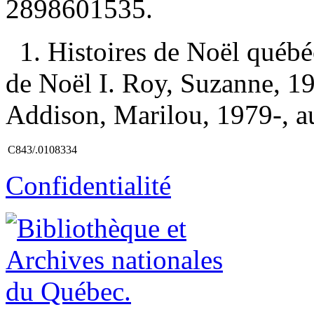
2898601535
.
1. Histoires de Noël québé
de Noël I. Roy, Suzanne, 197
Addison, Marilou, 1979-, au
C843/.0108334
Confidentialité