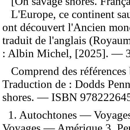
[On savage shores. França
L'Europe, ce continent s
ont découvert l'Ancien mo
traduit de l'anglais (Royau
: Albin Michel, [2025]. — 36
Comprend des références b
Traduction de :
Dodds Penno
shores. —
ISBN
97822264
1. Autochtones — Voyage
Voyages — Amérique 3. Peu