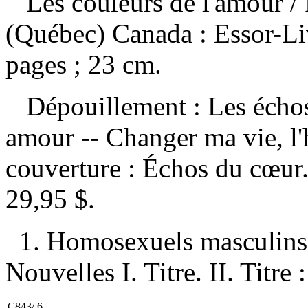
Les couleurs de l'amour
/
(Québec) Canada : Essor-Li
pages ; 23 cm.
Dépouillement :
Les écho
amour -- Changer ma vie, l'
couverture :
Échos du cœu
29,95 $
.
1. Homosexuels masculins
Nouvelles I. Titre. II. Titre
C843/.6