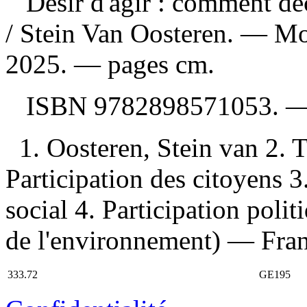
Désir d'agir : comment dé
/ Stein Van Oosteren. — Mon
2025. — pages cm.
ISBN
9782898571053
. 
1. Oosteren, Stein van 2. 
Participation des citoyens
social 4. Participation poli
de l'environnement) — Fran
333.72
GE195