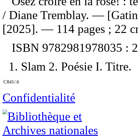
Osez croire en la rose! :
/ Diane Tremblay. — [Gatin
[2025]. — 114 pages ; 22 c
ISBN
9782981978035 :
2
1. Slam 2. Poésie I. Titre.
C841/.6
Confidentialité