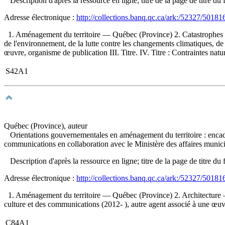
Description d'après la ressource en ligne; titre de la page de titre
Adresse électronique :
http://collections.banq.qc.ca/ark:/52327/50181
1. Aménagement du territoire — Québec (Province) 2. Catastrophes n
de l'environnement, de la lutte contre les changements climatiques, de 
œuvre, organisme de publication III. Titre. IV. Titre : Contraintes natur
S42A1
Québec (Province), auteur
Orientations gouvernementales en aménagement du territoire : encad
communications en collaboration avec le Ministère des affaires munici
Description d'après la ressource en ligne; titre de la page de titre
Adresse électronique :
http://collections.banq.qc.ca/ark:/52327/50181
1. Aménagement du territoire — Québec (Province) 2. Architecture —
culture et des communications (2012- ), autre agent associé à une œuvre I
C84A1