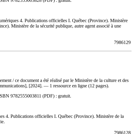
ISBN
9782555003828
(PDF) :
gratuit
.
riques 4. Publications officielles I. Québec (Province). Ministère
nce). Ministère de la sécurité publique, autre agent associé à une
7986129
gnement
/ ce document a été réalisé par le Ministère de la culture et des
ommunications], [2024]. — 1 ressource en ligne (12 pages).
ISBN
9782555003811
(PDF) :
gratuit
.
. Publications officielles I. Québec (Province). Ministère de la
ie.
7986128