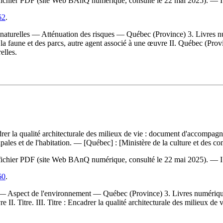
 du fichier PDF (site Web BAnQ numérique, consulté le 22 mai 2025). —
62
.
aturelles — Atténuation des risques — Québec (Province) 3. Livres numé
la faune et des parcs, autre agent associé à une œuvre II. Québec (Provi
elles.
rer la qualité architecturale des milieux de vie : document d'accompa
pales et de l'habitation. — [Québec] : [Ministère de la culture et des c
 du fichier PDF (site Web BAnQ numérique, consulté le 22 mai 2025). —
60
.
 Aspect de l'environnement — Québec (Province) 3. Livres numériques 4
I. Titre. III. Titre : Encadrer la qualité architecturale des milieux de v