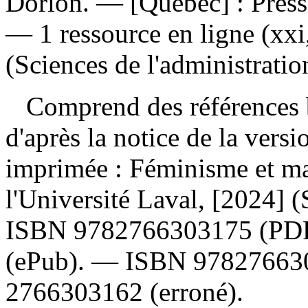
Dorion. — [Québec] : Presse
— 1 ressource en ligne (xxi,
(Sciences de l'administratio
Comprend des références b
d'après la notice de la ver
imprimée :
Féminisme et ma
l'Université Laval, [2024] (
ISBN
9782766303175
(PD
(ePub). —
ISBN
97827663
2766303162
(erroné).