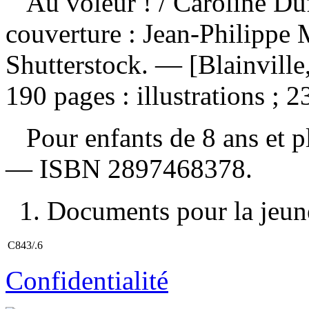
Au voleur !
/ Caroline Duf
couverture : Jean-Philippe M
Shutterstock. — [Blainvill
190 pages : illustrations ; 
Pour enfants de 8 ans et 
—
ISBN
2897468378
.
1. Documents pour la jeune
C843/.6
Confidentialité