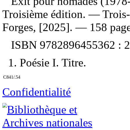
Exit pour nomades (197
Troisième édition. — Trois-
Forges, [2025]. — 158 page
ISBN
9782896455362 :
2
1. Poésie I. Titre.
C841/.54
Confidentialité